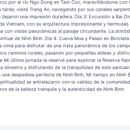
co por el río Ngo Dong en Tam Coc, maravillándome con l
la tarde, visité Trang An, navegando por sus canales serpe
es dejaron una impresión duradera. Día 3: Excursión a Bai 
de Vietnam, con su arquitectura impresionante y hermosas e
 con vistas panorámicas al paisaje circundante. La atmósfer
ritual de Ninh Binh. Día 4: Cueva Mua y Paseo en Bicicleta
a cima para disfrutar de una vista panorámica de los camp
ré los caminos rurales, pasando por pequeñas aldeas y disfru
e Mi última jornada la reservé para explorar la Reserva Na
 silvestre y disfrutando de la tranquilidad de este santuari
a una despedida perfecta de Ninh Binh. Mi tiempo en Ninh 
spiritualidad se entrelazaron con la calidez de la comunida
s de la belleza tranquila y la autenticidad de Ninh Binh.