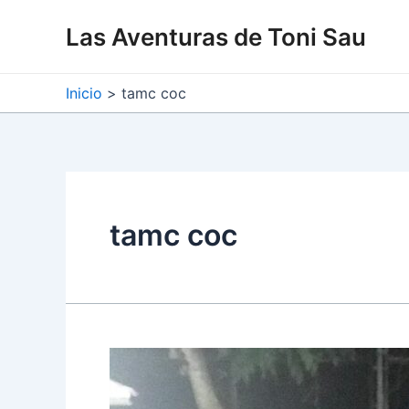
Ir
Las Aventuras de Toni Sau
al
contenido
Inicio
tamc coc
tamc coc