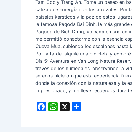
Tam Coc y Trang An. Tomé un paseo en bar
caliza que emergían de los arrozales. Por 
paisajes kársticos y la paz de estos lugar
la famosa Pagoda Bai Dinh, la más grande 
Pagoda de Bich Dong, ubicada en una colina
me permitió conectarme con la esencia espi
Cueva Mua, subiendo los escalones hasta l
Por la tarde, alquilé una bicicleta y explo
Día 5: Aventura en Van Long Nature Reserv
través de los humedales, observando la vida
serenos hicieron que esta experiencia fuer
donde la conexión con la naturaleza y la e
impresionado, y me llevé recuerdos duradero
F
W
X
C
a
h
o
c
at
m