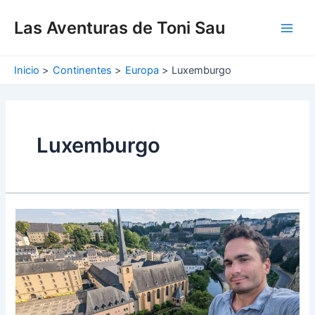
Ir
Main
al
Las Aventuras de Toni Sau
Men
contenido
Inicio
Continentes
Europa
Luxemburgo
Luxemburgo