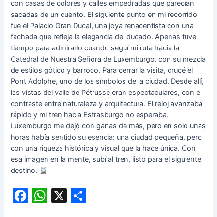
con casas de colores y calles empedradas que parecían
sacadas de un cuento. El siguiente punto en mi recorrido
fue el Palacio Gran Ducal, una joya renacentista con una
fachada que refleja la elegancia del ducado. Apenas tuve
tiempo para admirarlo cuando seguí mi ruta hacia la
Catedral de Nuestra Señora de Luxemburgo, con su mezcla
de estilos gótico y barroco. Para cerrar la visita, crucé el
Pont Adolphe, uno de los símbolos de la ciudad. Desde allí,
las vistas del valle de Pétrusse eran espectaculares, con el
contraste entre naturaleza y arquitectura. El reloj avanzaba
rápido y mi tren hacia Estrasburgo no esperaba.
Luxemburgo me dejó con ganas de más, pero en solo unas
horas había sentido su esencia: una ciudad pequeña, pero
con una riqueza histórica y visual que la hace única. Con
esa imagen en la mente, subí al tren, listo para el siguiente
destino.
F
W
X
C
a
h
o