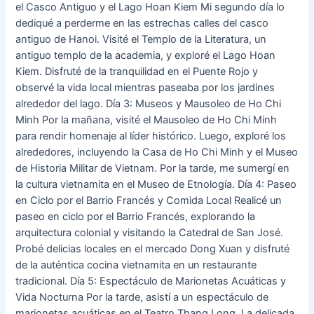
el Casco Antiguo y el Lago Hoan Kiem Mi segundo día lo
dediqué a perderme en las estrechas calles del casco
antiguo de Hanoi. Visité el Templo de la Literatura, un
antiguo templo de la academia, y exploré el Lago Hoan
Kiem. Disfruté de la tranquilidad en el Puente Rojo y
observé la vida local mientras paseaba por los jardines
alrededor del lago. Día 3: Museos y Mausoleo de Ho Chi
Minh Por la mañana, visité el Mausoleo de Ho Chi Minh
para rendir homenaje al líder histórico. Luego, exploré los
alrededores, incluyendo la Casa de Ho Chi Minh y el Museo
de Historia Militar de Vietnam. Por la tarde, me sumergí en
la cultura vietnamita en el Museo de Etnología. Día 4: Paseo
en Ciclo por el Barrio Francés y Comida Local Realicé un
paseo en ciclo por el Barrio Francés, explorando la
arquitectura colonial y visitando la Catedral de San José.
Probé delicias locales en el mercado Dong Xuan y disfruté
de la auténtica cocina vietnamita en un restaurante
tradicional. Día 5: Espectáculo de Marionetas Acuáticas y
Vida Nocturna Por la tarde, asistí a un espectáculo de
marionetas acuáticas en el Teatro Thang Long. La delicada