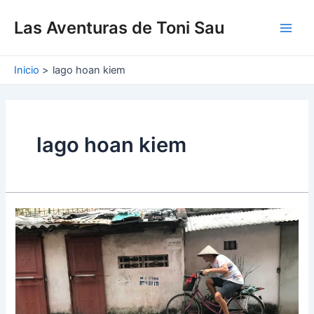
Ir
Main
al
Las Aventuras de Toni Sau
Men
contenido
Inicio
lago hoan kiem
lago hoan kiem