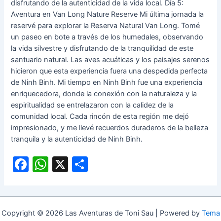
disfrutando de la autenticidad de la vida local. Día 5:
Aventura en Van Long Nature Reserve Mi última jornada la
reservé para explorar la Reserva Natural Van Long. Tomé
un paseo en bote a través de los humedales, observando
la vida silvestre y disfrutando de la tranquilidad de este
santuario natural. Las aves acuáticas y los paisajes serenos
hicieron que esta experiencia fuera una despedida perfecta
de Ninh Binh. Mi tiempo en Ninh Binh fue una experiencia
enriquecedora, donde la conexión con la naturaleza y la
espiritualidad se entrelazaron con la calidez de la
comunidad local. Cada rincón de esta región me dejó
impresionado, y me llevé recuerdos duraderos de la belleza
tranquila y la autenticidad de Ninh Binh.
F
W
X
C
a
h
o
c
at
m
e
s
p
Copyright © 2026 Las Aventuras de Toni Sau | Powered by
Tema