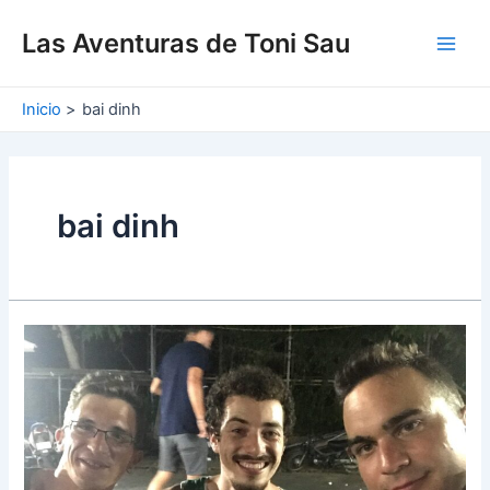
Ir
Main
al
Las Aventuras de Toni Sau
Men
contenido
Inicio
bai dinh
bai dinh