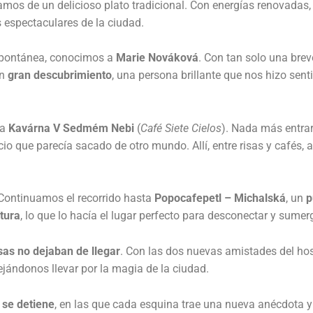
tamos de un delicioso plato tradicional. Con energías renovadas
s espectaculares de la ciudad.
spontánea, conocimos a
Marie Nováková
. Con tan solo una bre
un
gran descubrimiento
, una persona brillante que nos hizo sen
 a
Kavárna V Sedmém Nebi
(
Café Siete Cielos
). Nada más entra
io que parecía sacado de otro mundo. Allí, entre risas y cafés,
Continuamos el recorrido hasta
Popocafepetl – Michalská
, un
p
rtura
, lo que lo hacía el lugar perfecto para desconectar y sumer
sas no dejaban de llegar
. Con las dos nuevas amistades del hos
dejándonos llevar por la magia de la ciudad.
 se detiene
, en las que cada esquina trae una nueva anécdota y 