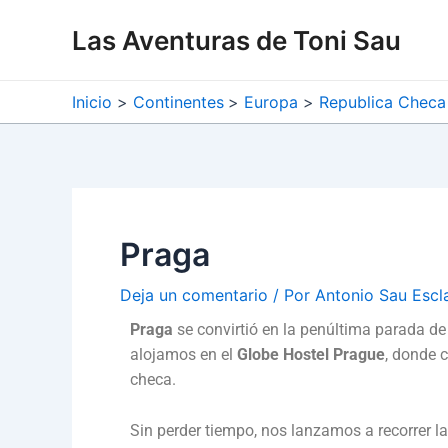
Ir
Navegación
Las Aventuras de Toni Sau
al
de
contenido
entradas
Inicio
Continentes
Europa
Republica Checa
Praga
Deja un comentario
/ Por
Antonio Sau Esc
Praga
se convirtió en la penúltima parada d
alojamos en el
Globe Hostel Prague
, donde 
checa.
Sin perder tiempo, nos lanzamos a recorrer l