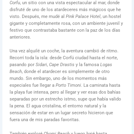
Corfu
, un sitio con una vista espectacular al mar, donde
disfruté de uno de los atardeceres más mágicos que he
visto. Después, me mudé al
Pink Palace Hotel
, un hostel
gigante y completamente rosa, con un ambiente juvenil y
festivo que contrastaba bastante con la paz de los días
anteriores.
Una vez alquilé un coche, la aventura cambió de ritmo.
Recorrí toda la isla: desde Corfú ciudad hasta el norte,
pasando por
Sidari
,
Cape Drastis
y la famosa
Logas
Beach
, donde el atardecer es simplemente de otro
mundo. Sin embargo, uno de los momentos más
especiales fue llegar a
Porto Timoni
. La caminata hasta
la playa fue intensa, pero al llegar y ver esas dos bahías
separadas por un estrecho istmo, supe que había valido
la pena. El agua cristalina, el entorno natural y la
sensación de estar en un lugar secreto hicieron que
fuera una de mis paradas favoritas.
También exploré
Chomi Beach
y luego bajé hasta