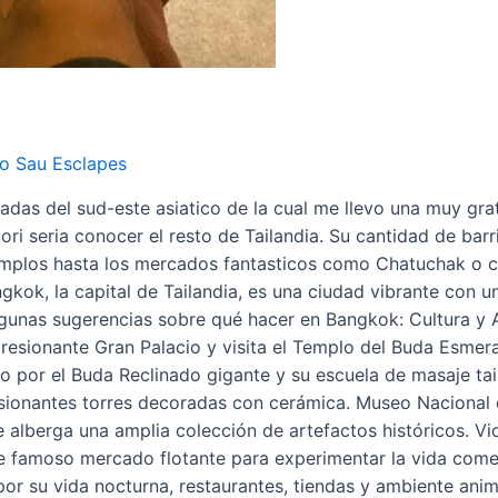
o Sau Esclapes
das del sud-este asiatico de la cual me llevo una muy grat
ori seria conocer el resto de Tailandia. Su cantidad de barr
templos hasta los mercados fantasticos como Chatuchak o c
k, la capital de Tailandia, es una ciudad vibrante con una 
lgunas sugerencias sobre qué hacer en Bangkok: Cultura y A
resionante Gran Palacio y visita el Templo del Buda Esmer
do por el Buda Reclinado gigante y su escuela de masaje ta
sionantes torres decoradas con cerámica. Museo Nacional d
ue alberga una amplia colección de artefactos históricos. 
famoso mercado flotante para experimentar la vida comerc
por su vida nocturna, restaurantes, tiendas y ambiente a