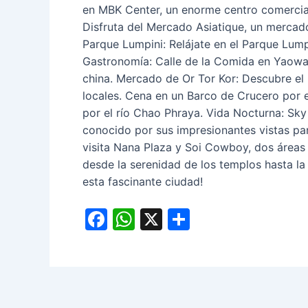
en MBK Center, un enorme centro comercia
Disfruta del Mercado Asiatique, un mercado 
Parque Lumpini: Relájate en el Parque Lump
Gastronomía: Calle de la Comida en Yaowar
china. Mercado de Or Tor Kor: Descubre el
locales. Cena en un Barco de Crucero por 
por el río Chao Phraya. Vida Nocturna: Sky
conocido por sus impresionantes vistas pa
visita Nana Plaza y Soi Cowboy, dos áreas
desde la serenidad de los templos hasta la
esta fascinante ciudad!
F
W
X
C
a
h
o
c
at
m
e
s
p
b
A
ar