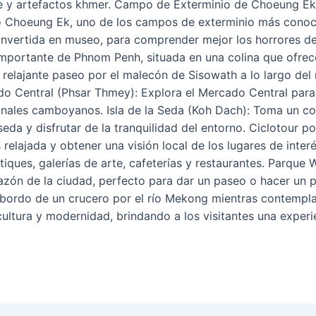
 y artefactos khmer. Campo de Exterminio de Choeung Ek (K
do Choeung Ek, uno de los campos de exterminio más cono
convertida en museo, para comprender mejor los horrores d
portante de Phnom Penh, situada en una colina que ofrece
 relajante paseo por el malecón de Sisowath a lo largo de
ado Central (Phsar Thmey): Explora el Mercado Central para
nales camboyanos. Isla de la Seda (Koh Dach): Toma un cort
da y disfrutar de la tranquilidad del entorno. Ciclotour por
relajada y obtener una visión local de los lugares de inter
iques, galerías de arte, cafeterías y restaurantes. Parque
razón de la ciudad, perfecto para dar un paseo o hacer un p
 bordo de un crucero por el río Mekong mientras contempl
cultura y modernidad, brindando a los visitantes una exper