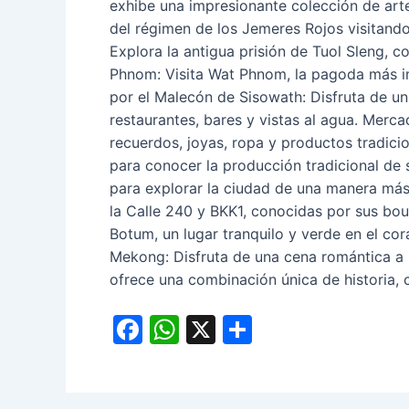
exhibe una impresionante colección de arte
del régimen de los Jemeres Rojos visitan
Explora la antigua prisión de Tuol Sleng, 
Phnom: Visita Wat Phnom, la pagoda más im
por el Malecón de Sisowath: Disfruta de un
restaurantes, bares y vistas al agua. Merc
recuerdos, joyas, ropa y productos tradicio
para conocer la producción tradicional de se
para explorar la ciudad de una manera más 
la Calle 240 y BKK1, conocidas por sus bout
Botum, un lugar tranquilo y verde en el co
Mekong: Disfruta de una cena romántica a
ofrece una combinación única de historia, 
F
W
X
C
a
h
o
c
at
m