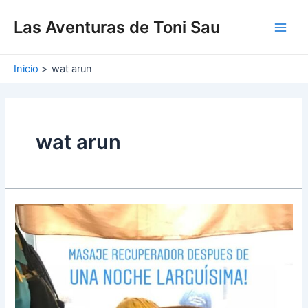
Ir
Main
al
Las Aventuras de Toni Sau
Men
contenido
Inicio
wat arun
wat arun