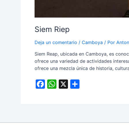
Siem Riep
Deja un comentario
/
Camboya
/ Por
Anton
Siem Reap, ubicada en Camboya, es conocid
ofrece una variedad de actividades intere
ofrece una mezcla única de historia, cultur
F
W
X
C
a
h
o
c
at
m
e
s
p
b
A
ar