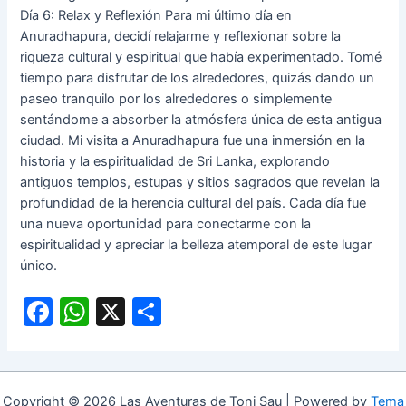
Día 6: Relax y Reflexión Para mi último día en
Anuradhapura, decidí relajarme y reflexionar sobre la
riqueza cultural y espiritual que había experimentado. Tomé
tiempo para disfrutar de los alrededores, quizás dando un
paseo tranquilo por los alrededores o simplemente
sentándome a absorber la atmósfera única de esta antigua
ciudad. Mi visita a Anuradhapura fue una inmersión en la
historia y la espiritualidad de Sri Lanka, explorando
antiguos templos, estupas y sitios sagrados que revelan la
profundidad de la herencia cultural del país. Cada día fue
una nueva oportunidad para conectarme con la
espiritualidad y apreciar la belleza atemporal de este lugar
único.
F
W
X
C
a
h
o
c
at
m
e
s
p
Copyright © 2026 Las Aventuras de Toni Sau | Powered by
Tema