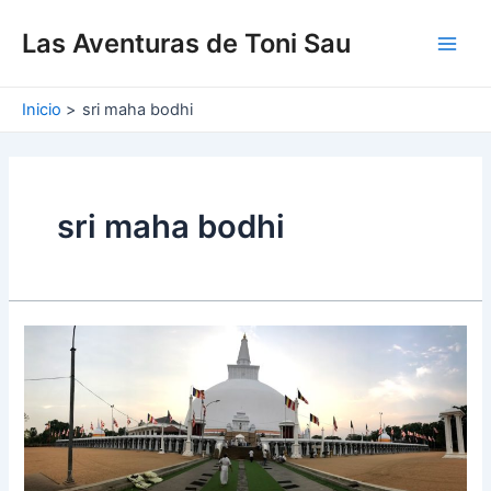
Ir
Main
al
Las Aventuras de Toni Sau
Men
contenido
Inicio
sri maha bodhi
sri maha bodhi