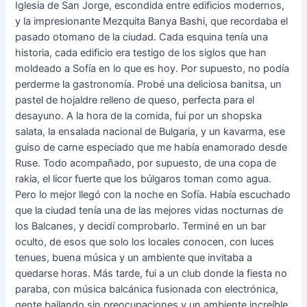
Iglesia de San Jorge, escondida entre edificios modernos,
y la impresionante Mezquita Banya Bashi, que recordaba el
pasado otomano de la ciudad. Cada esquina tenía una
historia, cada edificio era testigo de los siglos que han
moldeado a Sofía en lo que es hoy. Por supuesto, no podía
perderme la gastronomía. Probé una deliciosa banitsa, un
pastel de hojaldre relleno de queso, perfecta para el
desayuno. A la hora de la comida, fui por un shopska
salata, la ensalada nacional de Bulgaria, y un kavarma, ese
guiso de carne especiado que me había enamorado desde
Ruse. Todo acompañado, por supuesto, de una copa de
rakia, el licor fuerte que los búlgaros toman como agua.
Pero lo mejor llegó con la noche en Sofía. Había escuchado
que la ciudad tenía una de las mejores vidas nocturnas de
los Balcanes, y decidí comprobarlo. Terminé en un bar
oculto, de esos que solo los locales conocen, con luces
tenues, buena música y un ambiente que invitaba a
quedarse horas. Más tarde, fui a un club donde la fiesta no
paraba, con música balcánica fusionada con electrónica,
gente bailando sin preocupaciones y un ambiente increíble.