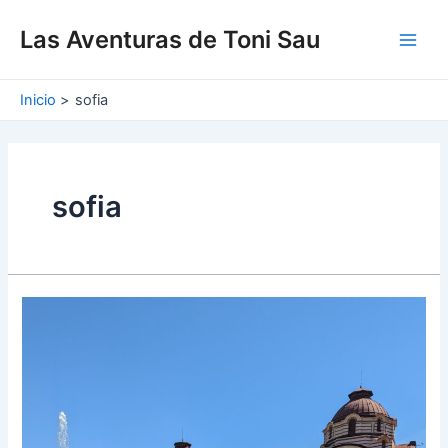
Ir
Main
al
Las Aventuras de Toni Sau
Men
contenido
Inicio
sofia
sofia