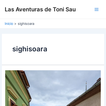
Ir
Main
al
Las Aventuras de Toni Sau
Men
contenido
Inicio
sighisoara
sighisoara