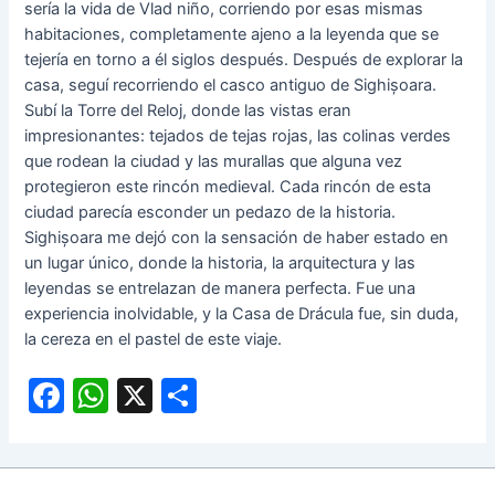
sería la vida de Vlad niño, corriendo por esas mismas
habitaciones, completamente ajeno a la leyenda que se
tejería en torno a él siglos después. Después de explorar la
casa, seguí recorriendo el casco antiguo de Sighișoara.
Subí la Torre del Reloj, donde las vistas eran
impresionantes: tejados de tejas rojas, las colinas verdes
que rodean la ciudad y las murallas que alguna vez
protegieron este rincón medieval. Cada rincón de esta
ciudad parecía esconder un pedazo de la historia.
Sighișoara me dejó con la sensación de haber estado en
un lugar único, donde la historia, la arquitectura y las
leyendas se entrelazan de manera perfecta. Fue una
experiencia inolvidable, y la Casa de Drácula fue, sin duda,
la cereza en el pastel de este viaje.
F
W
X
C
a
h
o
c
at
m