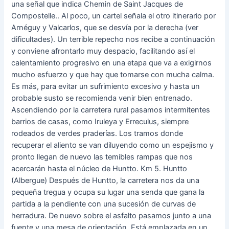
una señal que indica Chemin de Saint Jacques de
Compostelle.. Al poco, un cartel señala el otro itinerario por
Arnéguy y Valcarlos, que se desvía por la derecha (ver
dificultades). Un terrible repecho nos recibe a continuación
y conviene afrontarlo muy despacio, facilitando así el
calentamiento progresivo en una etapa que va a exigirnos
mucho esfuerzo y que hay que tomarse con mucha calma.
Es más, para evitar un sufrimiento excesivo y hasta un
probable susto se recomienda venir bien entrenado.
Ascendiendo por la carretera rural pasamos intermitentes
barrios de casas, como Iruleya y Erreculus, siempre
rodeados de verdes praderías. Los tramos donde
recuperar el aliento se van diluyendo como un espejismo y
pronto llegan de nuevo las temibles rampas que nos
acercarán hasta el núcleo de Huntto. Km 5. Huntto
(Albergue) Después de Huntto, la carretera nos da una
pequeña tregua y ocupa su lugar una senda que gana la
partida a la pendiente con una sucesión de curvas de
herradura. De nuevo sobre el asfalto pasamos junto a una
fuente y una mesa de orientación. Está emplazada en un