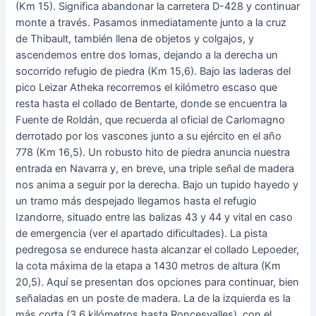
(Km 15). Significa abandonar la carretera D-428 y continuar
monte a través. Pasamos inmediatamente junto a la cruz
de Thibault, también llena de objetos y colgajos, y
ascendemos entre dos lomas, dejando a la derecha un
socorrido refugio de piedra (Km 15,6). Bajo las laderas del
pico Leizar Atheka recorremos el kilómetro escaso que
resta hasta el collado de Bentarte, donde se encuentra la
Fuente de Roldán, que recuerda al oficial de Carlomagno
derrotado por los vascones junto a su ejército en el año
778 (Km 16,5). Un robusto hito de piedra anuncia nuestra
entrada en Navarra y, en breve, una triple señal de madera
nos anima a seguir por la derecha. Bajo un tupido hayedo y
un tramo más despejado llegamos hasta el refugio
Izandorre, situado entre las balizas 43 y 44 y vital en caso
de emergencia (ver el apartado dificultades). La pista
pedregosa se endurece hasta alcanzar el collado Lepoeder,
la cota máxima de la etapa a 1430 metros de altura (Km
20,5). Aquí se presentan dos opciones para continuar, bien
señaladas en un poste de madera. La de la izquierda es la
más corta (3,6 kilómetros hasta Roncesvalles), con el