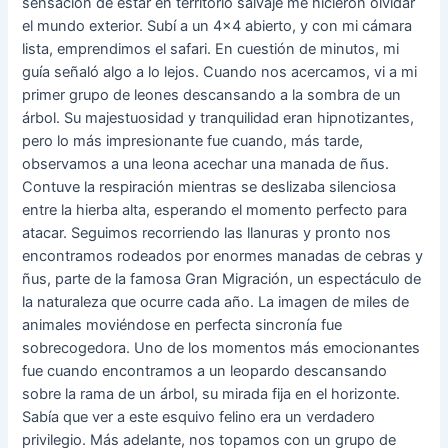
sensación de estar en territorio salvaje me hicieron olvidar
el mundo exterior. Subí a un 4×4 abierto, y con mi cámara
lista, emprendimos el safari. En cuestión de minutos, mi
guía señaló algo a lo lejos. Cuando nos acercamos, vi a mi
primer grupo de leones descansando a la sombra de un
árbol. Su majestuosidad y tranquilidad eran hipnotizantes,
pero lo más impresionante fue cuando, más tarde,
observamos a una leona acechar una manada de ñus.
Contuve la respiración mientras se deslizaba silenciosa
entre la hierba alta, esperando el momento perfecto para
atacar. Seguimos recorriendo las llanuras y pronto nos
encontramos rodeados por enormes manadas de cebras y
ñus, parte de la famosa Gran Migración, un espectáculo de
la naturaleza que ocurre cada año. La imagen de miles de
animales moviéndose en perfecta sincronía fue
sobrecogedora. Uno de los momentos más emocionantes
fue cuando encontramos a un leopardo descansando
sobre la rama de un árbol, su mirada fija en el horizonte.
Sabía que ver a este esquivo felino era un verdadero
privilegio. Más adelante, nos topamos con un grupo de