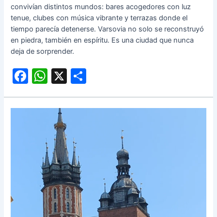
convivían distintos mundos: bares acogedores con luz
tenue, clubes con música vibrante y terrazas donde el
tiempo parecía detenerse. Varsovia no solo se reconstruyó
en piedra, también en espíritu. Es una ciudad que nunca
deja de sorprender.
F
W
X
C
a
h
o
c
at
m
e
s
p
b
A
ar
o
p
tir
o
p
k