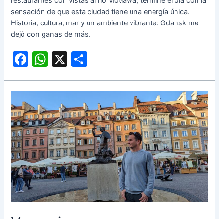
restaurantes con vistas al río Motława, terminé el día con la
sensación de que esta ciudad tiene una energía única.
Historia, cultura, mar y un ambiente vibrante: Gdansk me
dejó con ganas de más.
F
W
X
C
a
h
o
c
at
m
e
s
p
b
A
ar
o
p
tir
o
p
k