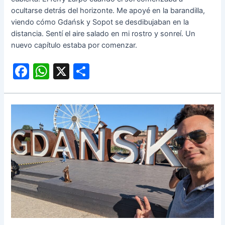
ocultarse detrás del horizonte. Me apoyé en la barandilla,
viendo cómo Gdańsk y Sopot se desdibujaban en la
distancia. Sentí el aire salado en mi rostro y sonreí. Un
nuevo capítulo estaba por comenzar.
F
W
X
C
a
h
o
c
at
m
e
s
p
b
A
ar
o
p
tir
o
p
k