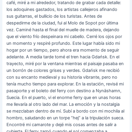
café, miré a mi alrededor, tratando de grabar cada detalle:
los adoquines gastados, los artistas callejeros afinando
sus guitarras, el bullicio de los turistas. Antes de
despedirme de la ciudad, fui al Molo de Sopot por última
vez. Caminé hasta el final del muelle de madera, dejando
que el viento frío despeinara mi cabello. Cerré los ojos por
un momento y respiré profundo. Este lugar había sido mi
hogar por un tiempo, pero ahora era momento de seguir
adelante. A media tarde tomé el tren hacia Gdańsk. En el
trayecto, miré por la ventana mientras el paisaje pasaba en
un borrón de colores grises y verdes. Gdańsk me recibió
con su encanto medieval y su historia vibrante, pero no
tenía mucho tiempo para explorar. En la estación, revisé mi
pasaporte y el boleto del ferry con destino a Nynäshamn,
Suecia. En el puerto, vi el enorme ferry que en unas horas
me llevaría al otro lado del mar. La emoción y la nostalgia
se mezclaban dentro de mí. Subí a bordo con mi mochila al
hombro, saludando en un torpe “hej” a la tripulación sueca.
Encontré mi camarote y dejé mis cosas antes de salir a
cubierta. El ferry zarpó cuando el sol comenzaba a