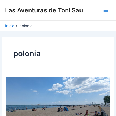
Ir
Main
al
Las Aventuras de Toni Sau
Men
contenido
Inicio
polonia
polonia