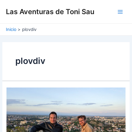
Ir
Main
al
Las Aventuras de Toni Sau
Men
contenido
Inicio
plovdiv
plovdiv