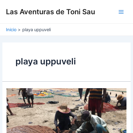
Ir
Main
al
Las Aventuras de Toni Sau
Men
contenido
Inicio
playa uppuveli
playa uppuveli