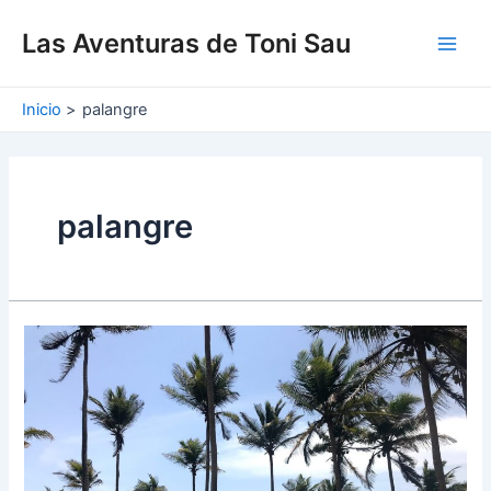
Ir
Main
al
Las Aventuras de Toni Sau
Men
contenido
Inicio
palangre
palangre