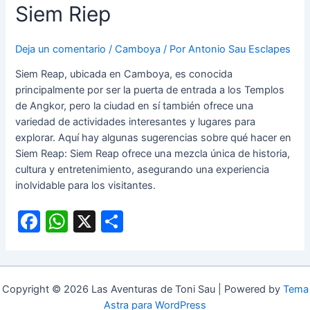
Siem Riep
Deja un comentario
/
Camboya
/ Por
Antonio Sau Esclapes
Siem Reap, ubicada en Camboya, es conocida
principalmente por ser la puerta de entrada a los Templos
de Angkor, pero la ciudad en sí también ofrece una
variedad de actividades interesantes y lugares para
explorar. Aquí hay algunas sugerencias sobre qué hacer en
Siem Reap: Siem Reap ofrece una mezcla única de historia,
cultura y entretenimiento, asegurando una experiencia
inolvidable para los visitantes.
F
W
X
C
a
h
o
c
at
m
e
s
p
Copyright © 2026 Las Aventuras de Toni Sau | Powered by
Tema
b
A
ar
Astra para WordPress