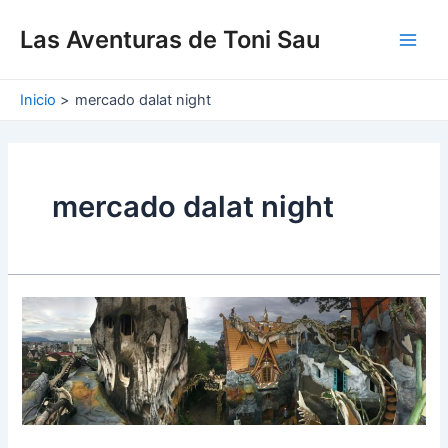
Ir
Main
al
Las Aventuras de Toni Sau
Men
contenido
Inicio
mercado dalat night
mercado dalat night