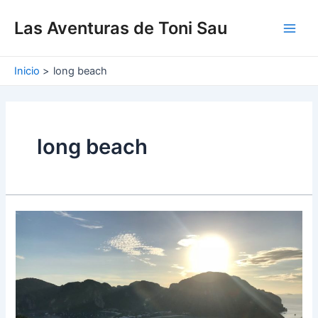
Ir
Main
al
Las Aventuras de Toni Sau
Men
contenido
Inicio
long beach
long beach