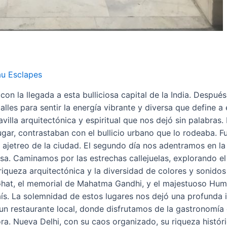
au Esclapes
 la llegada a esta bulliciosa capital de la India. Después
alles para sentir la energía vibrante y diversa que define a
lla arquitectónica y espiritual que nos dejó sin palabras. 
gar, contrastaban con el bullicio urbano que lo rodeaba. F
 ajetreo de la ciudad. El segundo día nos adentramos en la 
a. Caminamos por las estrechas callejuelas, explorando el
a riqueza arquitectónica y la diversidad de colores y sonido
j Ghat, el memorial de Mahatma Gandhi, y el majestuoso H
 país. La solemnidad de estos lugares nos dejó una profund
n restaurante local, donde disfrutamos de la gastronomía de
a. Nueva Delhi, con su caos organizado, su riqueza históric