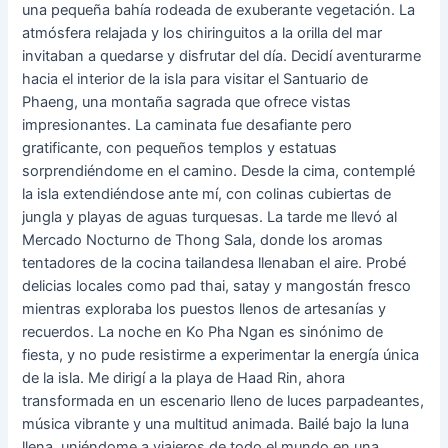
una pequeña bahía rodeada de exuberante vegetación. La
atmósfera relajada y los chiringuitos a la orilla del mar
invitaban a quedarse y disfrutar del día. Decidí aventurarme
hacia el interior de la isla para visitar el Santuario de
Phaeng, una montaña sagrada que ofrece vistas
impresionantes. La caminata fue desafiante pero
gratificante, con pequeños templos y estatuas
sorprendiéndome en el camino. Desde la cima, contemplé
la isla extendiéndose ante mí, con colinas cubiertas de
jungla y playas de aguas turquesas. La tarde me llevó al
Mercado Nocturno de Thong Sala, donde los aromas
tentadores de la cocina tailandesa llenaban el aire. Probé
delicias locales como pad thai, satay y mangostán fresco
mientras exploraba los puestos llenos de artesanías y
recuerdos. La noche en Ko Pha Ngan es sinónimo de
fiesta, y no pude resistirme a experimentar la energía única
de la isla. Me dirigí a la playa de Haad Rin, ahora
transformada en un escenario lleno de luces parpadeantes,
música vibrante y una multitud animada. Bailé bajo la luna
llena, uniéndome a viajeros de todo el mundo en una