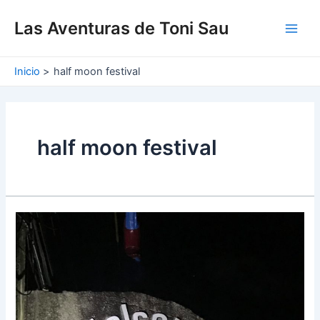
Ir
Main
al
Las Aventuras de Toni Sau
Men
contenido
Inicio
half moon festival
half moon festival