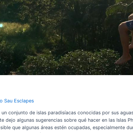
o Sau Esclapes
on un conjunto de islas paradisíacas conocidas por sus aguas
 dejo algunas sugerencias sobre qué hacer en las Islas Phi
posible que algunas áreas estén ocupadas, especialmente dur