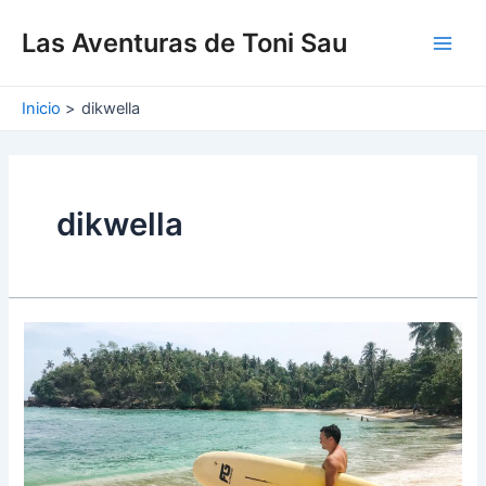
Ir
Main
al
Las Aventuras de Toni Sau
Men
contenido
Inicio
dikwella
dikwella