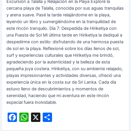
Excursión a Talalla y Relajación en la Playa Exploré la
cercana playa de Talalla, conocida por sus aguas tranquilas
y arena suave. Pasé la tarde relajándome en la playa,
leyendo un libro y sumergiéndome en la tranquilidad de
este rincón tranquilo. Día 7: Despedida de Hiriketiya con
una Puesta de Sol Mi última tarde en Hiriketiya la dediqué a
despedirme con estilo: disfrutando de una hermosa puesta
de sol en la playa. Reflexioné sobre los días llenos de sol,
surf y experiencias culturales que Hiriketiya me brindó,
agradeciendo por la autenticidad y la belleza de esta
pequeña joya costera. Hiriketiya, con su ambiente relajado,
playas impresionantes y actividades diversas, ofreció una
experiencia única en la costa sur de Sri Lanka. Cada día
estuvo lleno de descubrimientos y momentos de
serenidad, haciendo que mi aventura en este rincón
especial fuera inolvidable.
F
W
X
C
a
h
o