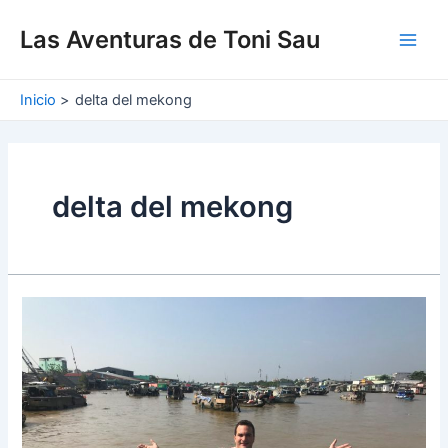
Ir
Main
al
Las Aventuras de Toni Sau
Men
contenido
Inicio
delta del mekong
delta del mekong