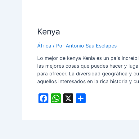
Kenya
África
/ Por
Antonio Sau Esclapes
Lo mejor de kenya Kenia es un país increíb
las mejores cosas que puedes hacer y lugar
para ofrecer. La diversidad geográfica y c
aquellos interesados en la rica historia y cu
F
W
X
C
a
h
o
c
at
m
e
s
p
b
A
ar