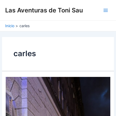
Ir
Main
al
Las Aventuras de Toni Sau
Men
contenido
Inicio
carles
carles