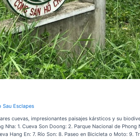
o Sau Esclapes
es cuevas, impresionantes paisajes kársticos y su biodive
ong Nha: 1. Cueva Son Doong: 2. Parque Nacional de Phong
va Hang En: 7. Río Son: 8. Paseo en Bicicleta o Moto: 9. T