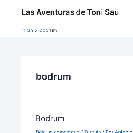
Ir
Las Aventuras de Toni Sau
al
contenido
Inicio
bodrum
bodrum
Bodrum
Deja un comentario
/
Turquia
/ Por
Antonio