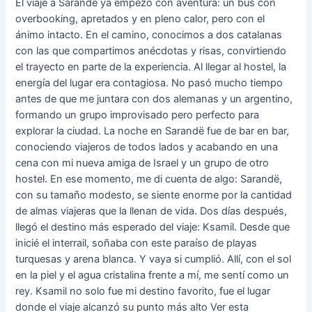
El viaje a Sarandë ya empezó con aventura: un bus con
overbooking, apretados y en pleno calor, pero con el
ánimo intacto. En el camino, conocimos a dos catalanas
con las que compartimos anécdotas y risas, convirtiendo
el trayecto en parte de la experiencia. Al llegar al hostel, la
energía del lugar era contagiosa. No pasó mucho tiempo
antes de que me juntara con dos alemanas y un argentino,
formando un grupo improvisado pero perfecto para
explorar la ciudad. La noche en Sarandë fue de bar en bar,
conociendo viajeros de todos lados y acabando en una
cena con mi nueva amiga de Israel y un grupo de otro
hostel. En ese momento, me di cuenta de algo: Sarandë,
con su tamaño modesto, se siente enorme por la cantidad
de almas viajeras que la llenan de vida. Dos días después,
llegó el destino más esperado del viaje: Ksamil. Desde que
inicié el interrail, soñaba con este paraíso de playas
turquesas y arena blanca. Y vaya si cumplió. Allí, con el sol
en la piel y el agua cristalina frente a mí, me sentí como un
rey. Ksamil no solo fue mi destino favorito, fue el lugar
donde el viaje alcanzó su punto más alto Ver esta