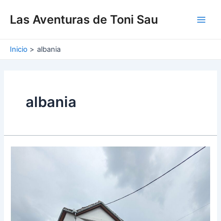
Ir
Main
al
Las Aventuras de Toni Sau
Men
contenido
Inicio
albania
albania