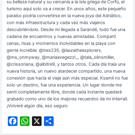
su belleza natural y su cercanía a la isla griega de Corfú, el
turismo aquí solo va a crecer. En unos años, este pequeño
paraíso podría convertirse en la nueva joya del Adriático,
con más infraestructura y cada vez más viajeros
descubriéndolo. Desde mi llegada a Sarandë, todo fue una
cadena de encuentros y nuevas amistades. Compartí
cenas, risas y momentos inolvidables en la playa con
gente increíble: @trex235, @lauratheexplorerx,
@ms_onmyway, @mariaavegezzi_, @tala_olinsmiller,
@crissoriana, @albitre9, y tantos otros. Cada día traía una
nueva historia, un nuevo atardecer compartido, una nueva
conexión que hacía el viaje aún más especial. Ksamil no fue
solo un destino, fue una experiencia. Un lugar donde me
sentí completamente libre, donde cada instante quedará
grabado como uno de los mejores recuerdos de mi interrail.
¡Volveré algún día, eso seguro
F
W
X
C
a
h
o