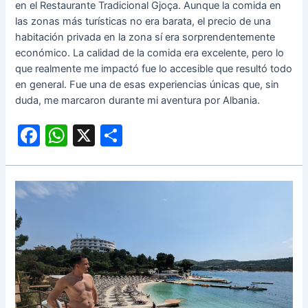
en el Restaurante Tradicional Gjoça. Aunque la comida en
las zonas más turísticas no era barata, el precio de una
habitación privada en la zona sí era sorprendentemente
económico. La calidad de la comida era excelente, pero lo
que realmente me impactó fue lo accesible que resultó todo
en general. Fue una de esas experiencias únicas que, sin
duda, me marcaron durante mi aventura por Albania.
F
W
X
C
a
h
o
c
at
m
e
s
p
b
A
ar
o
p
tir
o
p
k