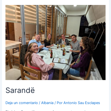
c
at
m
e
s
p
b
A
ar
o
p
tir
o
p
k
Sarandë
Deja un comentario
/
Albania
/ Por
Antonio Sau Esclapes