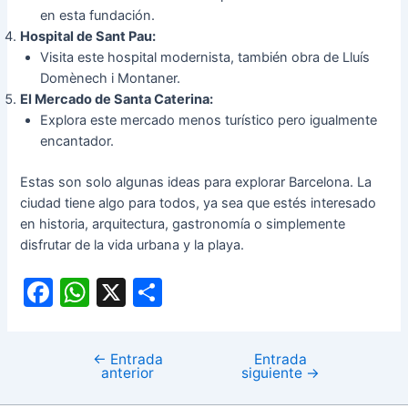
en esta fundación.
Hospital de Sant Pau:
Visita este hospital modernista, también obra de Lluís
Domènech i Montaner.
El Mercado de Santa Caterina:
Explora este mercado menos turístico pero igualmente
encantador.
Estas son solo algunas ideas para explorar Barcelona. La
ciudad tiene algo para todos, ya sea que estés interesado
en historia, arquitectura, gastronomía o simplemente
disfrutar de la vida urbana y la playa.
F
W
X
C
a
h
o
c
at
m
←
Entrada
Entrada
e
s
p
anterior
siguiente
→