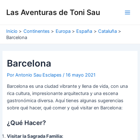
Ir
Navegación
Main
al
de
Las Aventuras de Toni Sau
Men
contenido
entradas
Inicio
Continentes
Europa
España
Cataluña
Barcelona
Barcelona
Por
Antonio Sau Esclapes
/
16 mayo 2021
Barcelona es una ciudad vibrante y llena de vida, con una
rica cultura, impresionante arquitectura y una escena
gastronómica diversa. Aquí tienes algunas sugerencias
sobre qué hacer, qué comer y qué visitar en Barcelona:
¿Qué Hacer?
Visitar la Sagrada Familia: