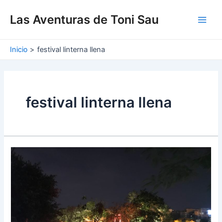
Ir
Main
al
Las Aventuras de Toni Sau
Men
contenido
Inicio
festival linterna llena
festival linterna llena